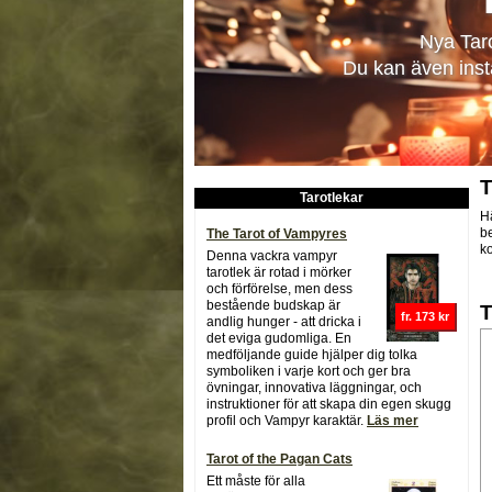
Nya Tar
Du kan även insta
T
Tarotlekar
Hä
b
The Tarot of Vampyres
k
Denna vackra vampyr
tarotlek är rotad i mörker
och förförelse, men dess
bestående budskap är
T
fr. 173 kr
andlig hunger - att dricka i
det eviga gudomliga. En
medföljande guide hjälper dig tolka
symboliken i varje kort och ger bra
övningar, innovativa läggningar, och
instruktioner för att skapa din egen skugg
profil och Vampyr karaktär.
Läs mer
Tarot of the Pagan Cats
Ett måste för alla