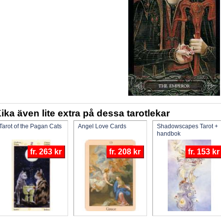
ika även lite extra på dessa tarotlekar
Tarot of the Pagan Cats
Angel Love Cards
Shadowscapes Tarot +
handbok
fr. 263 kr
fr. 208 kr
fr. 153 kr