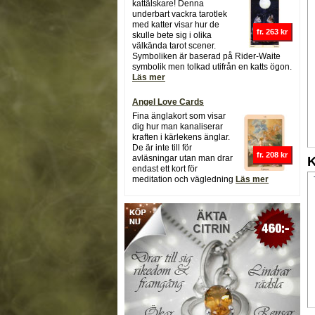
kattälskare! Denna
underbart vackra tarotlek
med katter visar hur de
fr. 263 kr
skulle bete sig i olika
välkända tarot scener.
Symboliken är baserad på Rider-Waite
symbolik men tolkad utifrån en katts ögon.
Läs mer
Angel Love Cards
Fina änglakort som visar
dig hur man kanaliserar
kraften i kärlekens änglar.
De är inte till för
fr. 208 kr
avläsningar utan man drar
K
endast ett kort för
meditation och vägledning
Läs mer