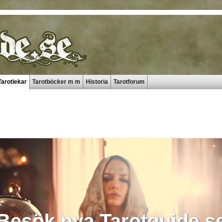
Tarotlekar
Tarotböcker m m
Historia
Tarotforum
Besök nya Tarotguide.s