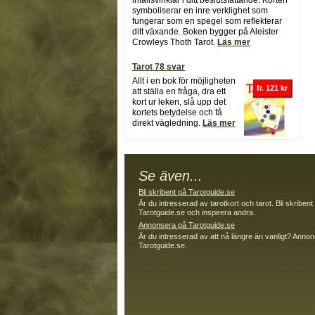
infallsvinklar i ditt beslutsfattande. Korten
symboliserar en inre verklighet som
fungerar som en spegel som reflekterar
ditt växande. Boken bygger på Aleister
Crowleys Thoth Tarot.
Läs mer
Tarot 78 svar
Allt i en bok för möjligheten
fr. 121 kr
att ställa en fråga, dra ett
kort ur leken, slå upp det
kortets betydelse och få
direkt vägledning.
Läs mer
Se även...
Bli skribent på Tarotguide.se
Är du intresserad av tarotkort och tarot. Bli skribent
Tarotguide.se och inspirera andra.
Annonsera på Tarotguide.se
Är du intresserad av att nå längre än vanligt? Anno
Tarotguide.se.