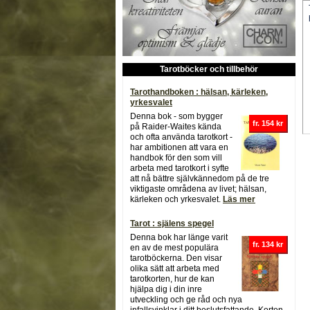
Tarotböcker och tillbehör
Tarothandboken : hälsan, kärleken,
yrkesvalet
Denna bok - som bygger
fr. 154 kr
på Raider-Waites kända
och ofta använda tarotkort -
har ambitionen att vara en
handbok för den som vill
arbeta med tarotkort i syfte
att nå bättre självkännedom på de tre
viktigaste områdena av livet; hälsan,
kärleken och yrkesvalet.
Läs mer
Tarot : själens spegel
Denna bok har länge varit
fr. 134 kr
en av de mest populära
tarotböckerna. Den visar
olika sätt att arbeta med
tarotkorten, hur de kan
hjälpa dig i din inre
utveckling och ge råd och nya