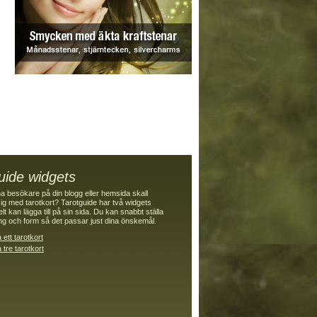
uide widgets
dina besökare på din blogg eller hemsida skall
ig med tarotkort? Tarotguide har två widgets
t kan lägga till på sin sida. Du kan snabbt ställa
ing och form så det passar just dina önskemål.
 ett tarotkort
 tre tarotkort