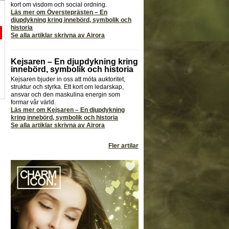
kort om visdom och social ordning.
Läs mer om Översteprästen – En
djupdykning kring innebörd, symbolik och
historia
Se alla artiklar skrivna av Airora
Kejsaren – En djupdykning kring
innebörd, symbolik och historia
Kejsaren bjuder in oss att möta auktoritet,
struktur och styrka. Ett kort om ledarskap,
ansvar och den maskulina energin som
formar vår värld.
Läs mer om Kejsaren – En djupdykning
kring innebörd, symbolik och historia
Se alla artiklar skrivna av Airora
Fler artilar