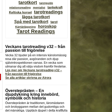
tarotkort
tarotguide
tankekraft
relationsreading
mentalist
tarotreadings
Keltiska korset
lägga tarotkort
Spå med tarotkort
tarot
horoskop
Kärriärläggning
Tarot Readings
Veckans tarotreading v32 – från
passion till frigörelse
Vecka 32 bjuder på en intensiv känslomässig
resa där passion, avgöranden och djup
självintrospektionen varvas. En vecka som
utmanar dig att välja visdom framför frestelse.
Läs mer om Veckans tarotreading v32 –
från passion till frigörelse
Se alla artiklar skrivna av Airora
Översteprästen – En
djupdykning kring innebörd,
symbolik och historia
Översteprästen är traditionen, läromästaren
och brobyggaren mellan det gudomliga och
det mänskliga. Upptäck djupet i detta kraftfulla