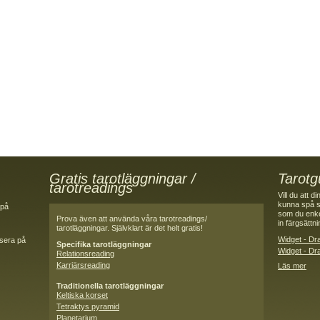
Gratis tarotläggningar /
Tarotg
tarotreadings
Vill du att 
kunna spå s
 på
som du enkel
Prova även att använda våra tarotreadings/
in färgsättn
tarotläggningar. Självklart är det helt gratis!
Widget - Dra
nsera på
Specifika tarotläggningar
Widget - Dra
Relationsreading
Karriärsreading
Läs mer
Traditionella tarotläggningar
Keltiska korset
Tetraktys pyramid
Planetarium