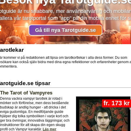
otguide är nu snabbare, mer användarvänlig och mobila
llera vår tarotportal som "app" på din mobila enhet för
Gå till nya Tarotguide.se
arotlekar
r kommer vi på redaktionen att tipsa om tarotkortlekar i alla dess former. Du som
esökare kan också själv bidra med dina egna reflektioner och erfarenheter genom a
ommentera.
arotguide.se tipsar
The Tarot of Vampyres
Denna vackra vampyr tarotlek är rotad i
fr. 173 kr
mörker och förförelse, men dess bestående
budskap är andlig hunger - att dricka i det
eviga gudomliga. En medföljande guide
hjälper dig tolka symboliken i varje kort och
ger bra övningar, innovativa läggningar, och
instruktioner för att skapa din egen skugg
profil och Vampyr karaktär.
Läs mer