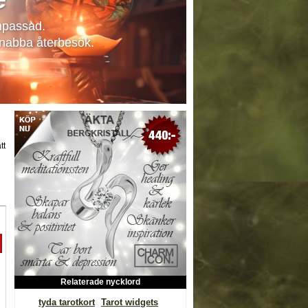
npassad.
 snabba återbesök.
tt
Relaterade nycklord
tyda tarotkort
Tarot widgets