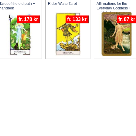
Tarot of the old path +
Rider-Waite Tarot
Affirmations for the
handbok
Everyday Goddess +
guidebok
fr. 178 kr
fr. 133 kr
fr. 87 kr