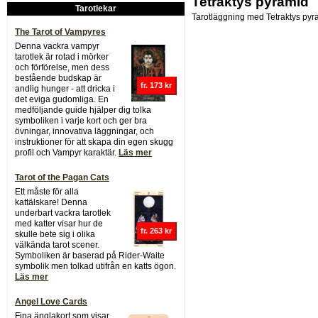
Tetraktys pyramid
Tarotlekar
Tarotläggning med Tetraktys pyr
The Tarot of Vampyres
Denna vackra vampyr
tarotlek är rotad i mörker
och förförelse, men dess
bestående budskap är
fr. 173 kr
andlig hunger - att dricka i
det eviga gudomliga. En
medföljande guide hjälper dig tolka
symboliken i varje kort och ger bra
övningar, innovativa läggningar, och
instruktioner för att skapa din egen skugg
profil och Vampyr karaktär.
Läs mer
Tarot of the Pagan Cats
Ett måste för alla
kattälskare! Denna
underbart vackra tarotlek
med katter visar hur de
fr. 263 kr
skulle bete sig i olika
välkända tarot scener.
Symboliken är baserad på Rider-Waite
symbolik men tolkad utifrån en katts ögon.
Läs mer
Angel Love Cards
Fina änglakort som visar