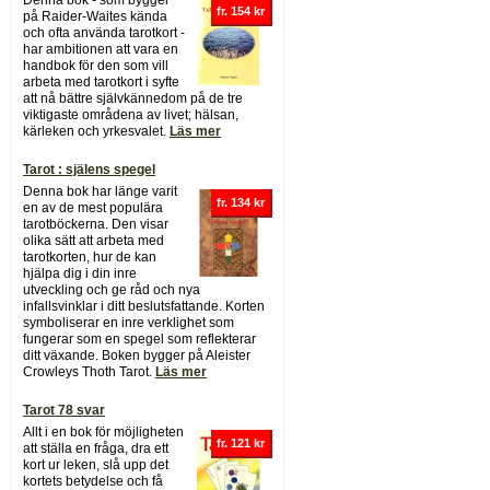
Denna bok - som bygger
fr. 154 kr
på Raider-Waites kända
och ofta använda tarotkort -
har ambitionen att vara en
handbok för den som vill
arbeta med tarotkort i syfte
att nå bättre självkännedom på de tre
viktigaste områdena av livet; hälsan,
kärleken och yrkesvalet.
Läs mer
Tarot : själens spegel
Denna bok har länge varit
fr. 134 kr
en av de mest populära
tarotböckerna. Den visar
olika sätt att arbeta med
tarotkorten, hur de kan
hjälpa dig i din inre
utveckling och ge råd och nya
infallsvinklar i ditt beslutsfattande. Korten
symboliserar en inre verklighet som
fungerar som en spegel som reflekterar
ditt växande. Boken bygger på Aleister
Crowleys Thoth Tarot.
Läs mer
Tarot 78 svar
Allt i en bok för möjligheten
fr. 121 kr
att ställa en fråga, dra ett
kort ur leken, slå upp det
kortets betydelse och få