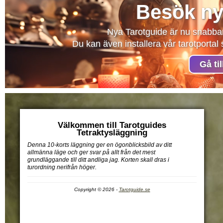
Besök ny
Nya Tarotguide är nu snabba
Du kan även installera vår tarotporta
Gå ti
Välkommen till Tarotguides
Tetraktysläggning
Denna 10-korts läggning ger en ögonblicksbild av ditt
allmänna läge och ger svar på allt från det mest
grundläggande till ditt andliga jag. Korten skall dras i
turordning nerifrån höger.
Copyright © 2026 -
Tarotguide.se