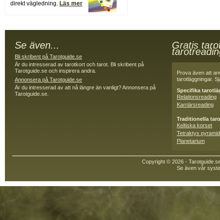
direkt vägledning.
Läs mer
Se även...
Gratis taro
tarotreadi
Bli skribent på Tarotguide.se
Är du intresserad av tarotkort och tarot. Bli skribent på
Tarotguide.se och inspirera andra.
Prova även att an
tarotläggningar. Sjä
Annonsera på Tarotguide.se
Är du intresserad av att nå längre än vanligt? Annonsera på
Specifika tarotl
Tarotguide.se.
Relationsreading
Karriärsreading
Traditionella tar
Keltiska korset
Tetraktys pyramid
Planetarium
Copyright © 2026 - Tarotguide.s
Se även vår syste