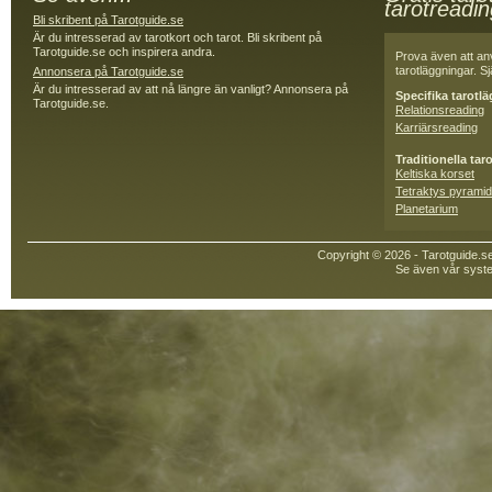
tarotreadi
Bli skribent på Tarotguide.se
Är du intresserad av tarotkort och tarot. Bli skribent på
Tarotguide.se och inspirera andra.
Prova även att an
tarotläggningar. Sjä
Annonsera på Tarotguide.se
Är du intresserad av att nå längre än vanligt? Annonsera på
Specifika tarotl
Tarotguide.se.
Relationsreading
Karriärsreading
Traditionella tar
Keltiska korset
Tetraktys pyramid
Planetarium
Copyright © 2026 - Tarotguide.s
Se även vår syste