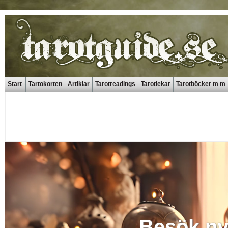
Start
Tartokorten
Artiklar
Tarotreadings
Tarotlekar
Tarotböcker m m
Besök ny