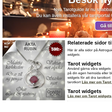
Nya Tarotguide är nu snabba
Du kan även installera vår tarotporta
Gå ti
Relaterade sidor ti
Här är alla sidor på Astrog
widgets
.
Tarot widgets
Använd gärna våra widgets om
på din egen hemsida eller bl
widgets för att dra tarotkort
tarotkort
Läs mer om Tarot
Tarot widgets
Läs mer om Tarot widgets