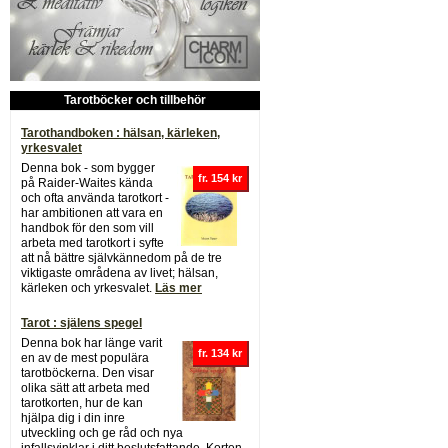
Tarotböcker och tillbehör
Tarothandboken : hälsan, kärleken,
yrkesvalet
Denna bok - som bygger
fr. 154 kr
på Raider-Waites kända
och ofta använda tarotkort -
har ambitionen att vara en
handbok för den som vill
arbeta med tarotkort i syfte
att nå bättre självkännedom på de tre
viktigaste områdena av livet; hälsan,
kärleken och yrkesvalet.
Läs mer
Tarot : själens spegel
Denna bok har länge varit
fr. 134 kr
en av de mest populära
tarotböckerna. Den visar
olika sätt att arbeta med
tarotkorten, hur de kan
hjälpa dig i din inre
utveckling och ge råd och nya