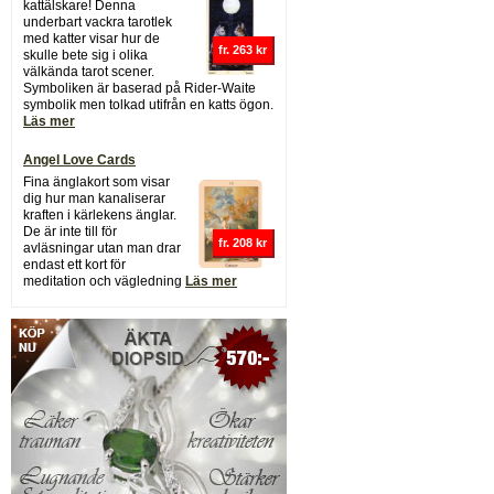
kattälskare! Denna
underbart vackra tarotlek
med katter visar hur de
fr. 263 kr
skulle bete sig i olika
välkända tarot scener.
Symboliken är baserad på Rider-Waite
symbolik men tolkad utifrån en katts ögon.
Läs mer
Angel Love Cards
Fina änglakort som visar
dig hur man kanaliserar
kraften i kärlekens änglar.
De är inte till för
fr. 208 kr
avläsningar utan man drar
endast ett kort för
meditation och vägledning
Läs mer