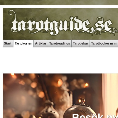
Start
Tartokorten
Artiklar
Tarotreadings
Tarotlekar
Tarotböcker m m
Besök ny