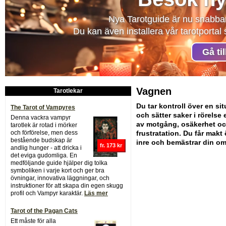
Nya Tarotguide är nu snabba
Du kan även installera vår tarotporta
Gå ti
Vagnen
Tarotlekar
Du tar kontroll över en si
The Tarot of Vampyres
och sätter saker i rörelse e
Denna vackra vampyr
av motgång, osäkerhet o
tarotlek är rotad i mörker
och förförelse, men dess
frustratation. Du får makt 
bestående budskap är
inre och bemästrar din o
fr. 173 kr
andlig hunger - att dricka i
det eviga gudomliga. En
medföljande guide hjälper dig tolka
symboliken i varje kort och ger bra
övningar, innovativa läggningar, och
instruktioner för att skapa din egen skugg
profil och Vampyr karaktär.
Läs mer
Tarot of the Pagan Cats
Ett måste för alla