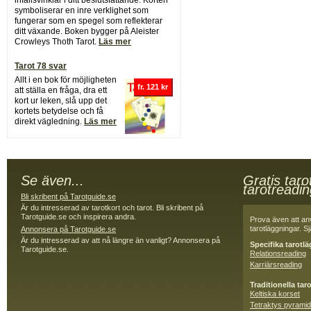
infallsvinklar i ditt beslutsfattande. Korten
symboliserar en inre verklighet som
fungerar som en spegel som reflekterar
ditt växande. Boken bygger på Aleister
Crowleys Thoth Tarot.
Läs mer
Tarot 78 svar
Allt i en bok för möjligheten
fr. 121 kr
att ställa en fråga, dra ett
kort ur leken, slå upp det
kortets betydelse och få
direkt vägledning.
Läs mer
Se även...
Gratis taro
tarotreadi
Bli skribent på Tarotguide.se
Är du intresserad av tarotkort och tarot. Bli skribent på
Tarotguide.se och inspirera andra.
Prova även att an
tarotläggningar. Sjä
Annonsera på Tarotguide.se
Är du intresserad av att nå längre än vanligt? Annonsera på
Specifika tarotl
Tarotguide.se.
Relationsreading
Karriärsreading
Traditionella tar
Keltiska korset
Tetraktys pyramid