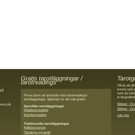
Gratis tarotläggningar /
Tarotg
tarotreadings
Vill du att 
kunna spå s
 på
som du enkel
Prova även att använda våra tarotreadings/
in färgsättn
tarotläggningar. Självklart är det helt gratis!
Widget - Dra
nsera på
Specifika tarotläggningar
Widget - Dra
Relationsreading
Karriärsreading
Läs mer
Traditionella tarotläggningar
Keltiska korset
Tetraktys pyramid