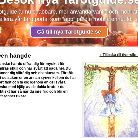
otguide är nu snabbare, mer användarvänlig och mobila
llera vår tarotportal som "app" på din mobila enhet för
Gå till nya Tarotguide.se
Den hängde
« Tillbaka till översikt
anske har du offrat dig för mycket för
ndras skull och har svårt att säga nej. Du
änner dig villrådig och obeslutsam. Försök
tt se saken ur en annan synvinkel om du har
ört fast och ta dig igenom en del svåra
eslut med hjälp av de dolda krafter du
ktiskt har så når du inre frid och blir en
rfarenhet rikare