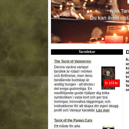
Nya Tar
Du kan även insta
Tarotlekar
K
The Tarot of Vampyres
a
Denna vackra vampyr
k
tarotlek är rotad i mörker
a
och förförelse, men dess
k
bestående budskap är
b
fr. 173 kr
andlig hunger - att dricka i
fa
det eviga gudomliga. En
e
medföljande guide hjälper dig tolka
symboliken i varje kort och ger bra
övningar, innovativa läggningar, och
instruktioner för att skapa din egen skugg
profil och Vampyr karaktär.
Läs mer
Tarot of the Pagan Cats
Ett måste för alla