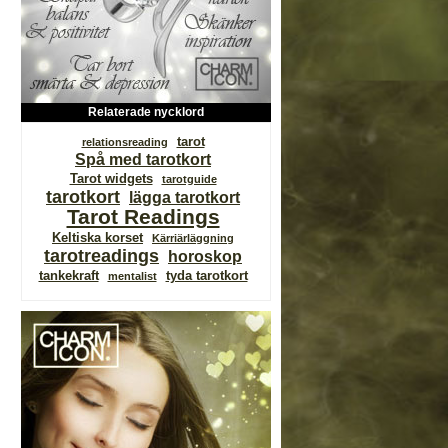
Relaterade nycklord
tarot
relationsreading
Spå med tarotkort
Tarot widgets
tarotguide
tarotkort
lägga tarotkort
Tarot Readings
Keltiska korset
Kärriärläggning
tarotreadings
horoskop
tankekraft
tyda tarotkort
mentalist