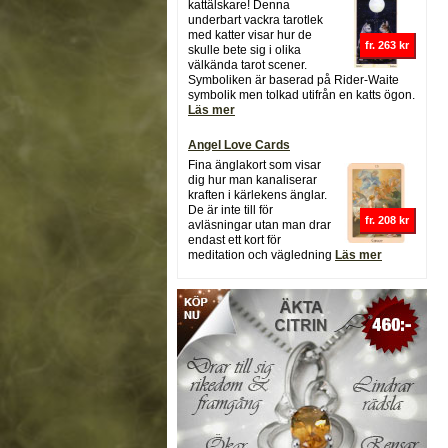
kattälskare! Denna
underbart vackra tarotlek
med katter visar hur de
fr. 263 kr
skulle bete sig i olika
välkända tarot scener.
Symboliken är baserad på Rider-Waite
symbolik men tolkad utifrån en katts ögon.
Läs mer
Angel Love Cards
Fina änglakort som visar
dig hur man kanaliserar
kraften i kärlekens änglar.
De är inte till för
fr. 208 kr
avläsningar utan man drar
endast ett kort för
meditation och vägledning
Läs mer