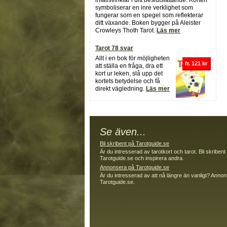
infallsvinklar i ditt beslutsfattande. Korten
symboliserar en inre verklighet som
fungerar som en spegel som reflekterar
ditt växande. Boken bygger på Aleister
Crowleys Thoth Tarot.
Läs mer
Tarot 78 svar
Allt i en bok för möjligheten
fr. 121 kr
att ställa en fråga, dra ett
kort ur leken, slå upp det
kortets betydelse och få
direkt vägledning.
Läs mer
Se även...
Bli skribent på Tarotguide.se
Är du intresserad av tarotkort och tarot. Bli skribent
Tarotguide.se och inspirera andra.
Annonsera på Tarotguide.se
Är du intresserad av att nå längre än vanligt? Anno
Tarotguide.se.