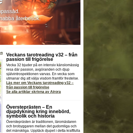
npassad.
 snabba återbesök.
en
Veckans tarotreading v32 – från
passion till frigörelse
Vecka 32 bjuder på en intensiv känslomässig
resa där passion, avgöranden och djup
självintrospektionen varvas. En vecka som
utmanar dig att välja visdom framför frestelse.
Läs mer om Veckans tarotreading v32 –
från passion till frigörelse
Se alla artiklar skrivna av Airora
Översteprästen – En
djupdykning kring innebörd,
symbolik och historia
Översteprästen är traditionen, läromästaren
och brobyggaren mellan det gudomliga och
det mänskliga. Upptäck djupet i detta kraftfulla