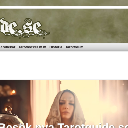
Tarotlekar
Tarotböcker m m
Historia
Tarotforum
Besök nya Tarotguide.s