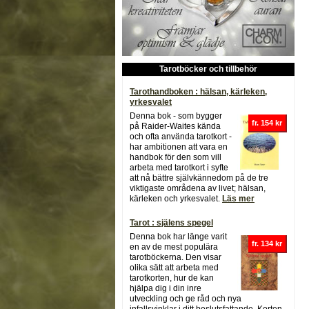
Tarotböcker och tillbehör
Tarothandboken : hälsan, kärleken,
yrkesvalet
Denna bok - som bygger
fr. 154 kr
på Raider-Waites kända
och ofta använda tarotkort -
har ambitionen att vara en
handbok för den som vill
arbeta med tarotkort i syfte
att nå bättre självkännedom på de tre
viktigaste områdena av livet; hälsan,
kärleken och yrkesvalet.
Läs mer
Tarot : själens spegel
Denna bok har länge varit
fr. 134 kr
en av de mest populära
tarotböckerna. Den visar
olika sätt att arbeta med
tarotkorten, hur de kan
hjälpa dig i din inre
utveckling och ge råd och nya