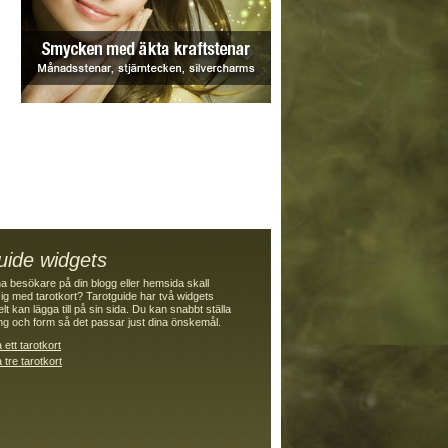
uide widgets
dina besökare på din blogg eller hemsida skall
ig med tarotkort? Tarotguide har två widgets
t kan lägga till på sin sida. Du kan snabbt ställa
ing och form så det passar just dina önskemål.
 ett tarotkort
 tre tarotkort