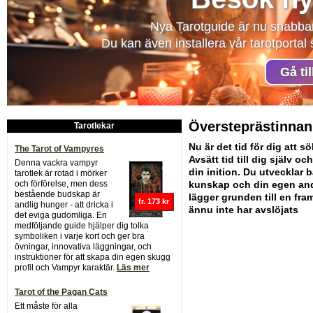
Nya Tarotguide är nu snabba
Du kan även installera vår tarotporta
Gå ti
Översteprästinnan
Tarotlekar
Nu är det tid för dig att sö
The Tarot of Vampyres
Avsätt tid till dig själv o
Denna vackra vampyr
din inition. Du utvecklar 
tarotlek är rotad i mörker
och förförelse, men dess
kunskap och din egen and
bestående budskap är
lägger grunden till en fra
fr. 173 kr
andlig hunger - att dricka i
ännu inte har avslöjats
det eviga gudomliga. En
medföljande guide hjälper dig tolka
symboliken i varje kort och ger bra
övningar, innovativa läggningar, och
instruktioner för att skapa din egen skugg
profil och Vampyr karaktär.
Läs mer
Tarot of the Pagan Cats
Ett måste för alla