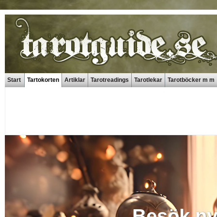
Start
Tartokorten
Artiklar
Tarotreadings
Tarotlekar
Tarotböcker m m
Besök ny