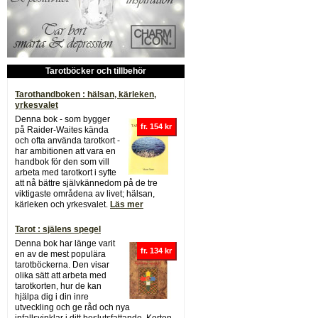
Tarotböcker och tillbehör
Tarothandboken : hälsan, kärleken,
yrkesvalet
Denna bok - som bygger
fr. 154 kr
på Raider-Waites kända
och ofta använda tarotkort -
har ambitionen att vara en
handbok för den som vill
arbeta med tarotkort i syfte
att nå bättre självkännedom på de tre
viktigaste områdena av livet; hälsan,
kärleken och yrkesvalet.
Läs mer
Tarot : själens spegel
Denna bok har länge varit
fr. 134 kr
en av de mest populära
tarotböckerna. Den visar
olika sätt att arbeta med
tarotkorten, hur de kan
hjälpa dig i din inre
utveckling och ge råd och nya